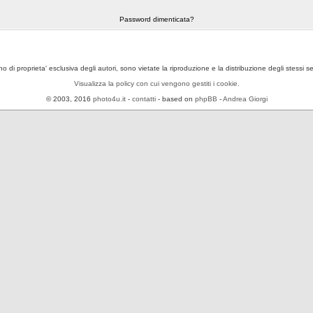
Password dimenticata?
ono di proprieta' esclusiva degli autori, sono vietate la riproduzione e la distribuzione degli stessi 
Visualizza la policy con cui vengono gestiti i cookie.
© 2003, 2016
photo4u.it
-
contatti
- based on
phpBB
-
Andrea Giorgi