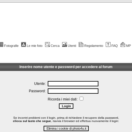
Fotografie
Le mie foto
Cerca
Utenti
Regolamento
FAQ
MP
Inserire nome utente e password per accedere al forum
Utente:
Password:
Ricorda i miei dati:
Se incontri problemi con il login, prima di richiedere il recupero della password,
clicca sul tasto che segue
, riavvia il browser ed effettua nuovamente il login: