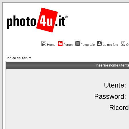
Home
Forum
Fotografie
Le mie foto
C
Indice del forum
Inserire nome utent
Utente:
Password:
Ricord