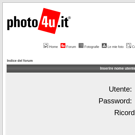
Home
Forum
Fotografie
Le mie foto
C
Indice del forum
Inserire nome utent
Utente:
Password:
Ricord