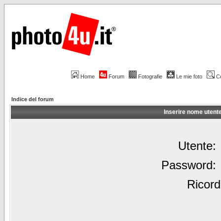
Home
Forum
Fotografie
Le mie foto
C
Indice del forum
Inserire nome utent
Utente:
Password:
Ricord