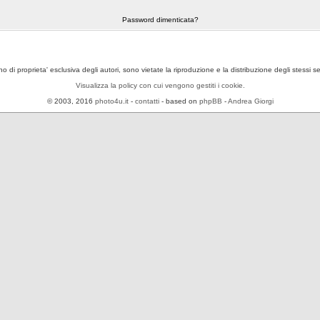
Password dimenticata?
ono di proprieta' esclusiva degli autori, sono vietate la riproduzione e la distribuzione degli stessi 
Visualizza la policy con cui vengono gestiti i cookie.
© 2003, 2016
photo4u.it
-
contatti
- based on
phpBB
-
Andrea Giorgi