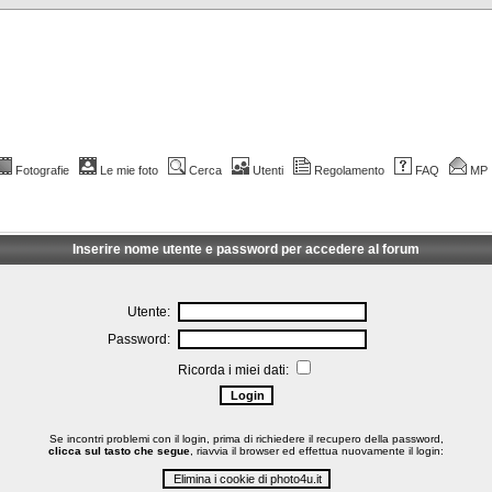
Fotografie
Le mie foto
Cerca
Utenti
Regolamento
FAQ
MP
Inserire nome utente e password per accedere al forum
Utente:
Password:
Ricorda i miei dati:
Se incontri problemi con il login, prima di richiedere il recupero della password,
clicca sul tasto che segue
, riavvia il browser ed effettua nuovamente il login: