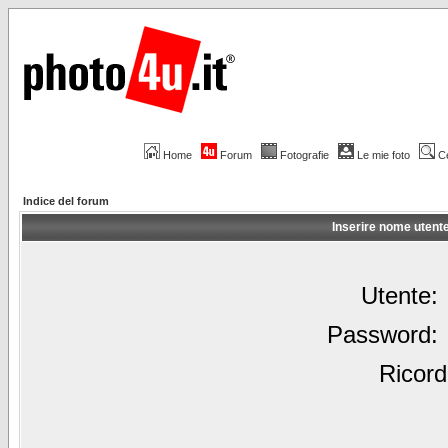
Home
Forum
Fotografie
Le mie foto
C
Indice del forum
Inserire nome utent
Utente:
Password:
Ricord