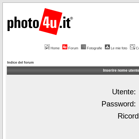
Home
Forum
Fotografie
Le mie foto
C
Indice del forum
Inserire nome utent
Utente:
Password:
Ricord