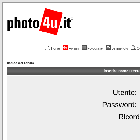
Home
Forum
Fotografie
Le mie foto
C
Indice del forum
Inserire nome utent
Utente:
Password:
Ricord