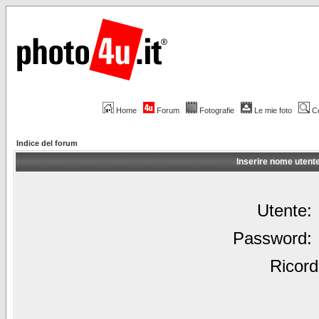
Home
Forum
Fotografie
Le mie foto
C
Indice del forum
Inserire nome utent
Utente:
Password:
Ricord