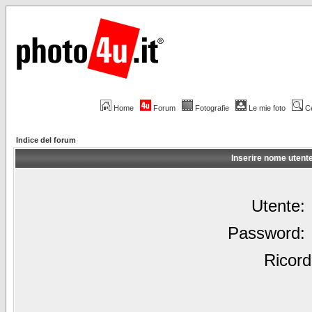
Home
Forum
Fotografie
Le mie foto
C
Indice del forum
Inserire nome utent
Utente:
Password:
Ricord