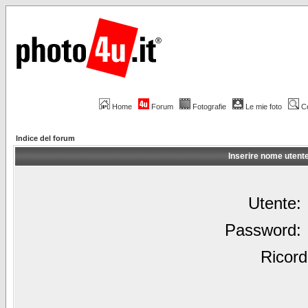
Home
Forum
Fotografie
Le mie foto
C
Indice del forum
Inserire nome utent
Utente:
Password:
Ricord