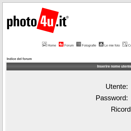
Home
Forum
Fotografie
Le mie foto
C
Indice del forum
Inserire nome utent
Utente:
Password:
Ricord