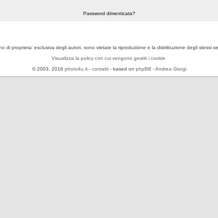
Password dimenticata?
ono di proprieta' esclusiva degli autori, sono vietate la riproduzione e la distribuzione degli stessi 
Visualizza la policy con cui vengono gestiti i cookie.
© 2003, 2016
photo4u.it
-
contatti
- based on
phpBB
-
Andrea Giorgi