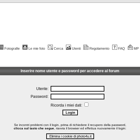
Fotografie
Le mie foto
Cerca
Utenti
Regolamento
FAQ
MP
Inserire nome utente e password per accedere al forum
Utente:
Password:
Ricorda i miei dati:
Se incontri problemi con il login, prima di richiedere il recupero della password,
clicca sul tasto che segue
, riavvia il browser ed effettua nuovamente il login: