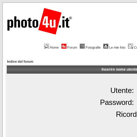
Home
Forum
Fotografie
Le mie foto
C
Indice del forum
Inserire nome utent
Utente:
Password:
Ricord