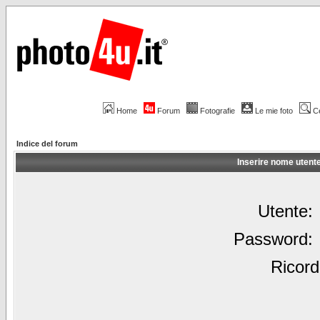
Home
Forum
Fotografie
Le mie foto
C
Indice del forum
Inserire nome utent
Utente:
Password:
Ricord