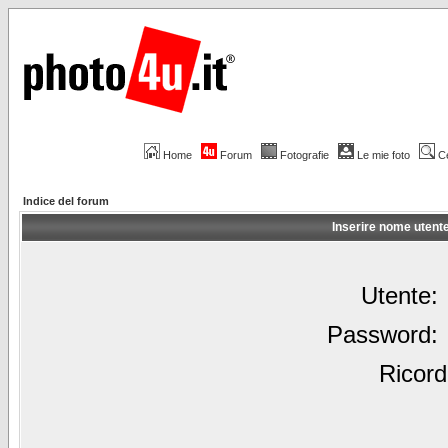
Home
Forum
Fotografie
Le mie foto
C
Indice del forum
Inserire nome utent
Utente:
Password:
Ricord