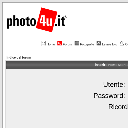
Home
Forum
Fotografie
Le mie foto
C
Indice del forum
Inserire nome utent
Utente:
Password:
Ricord