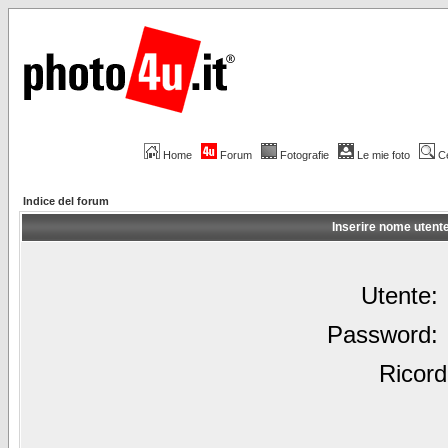
Home
Forum
Fotografie
Le mie foto
C
Indice del forum
Inserire nome utent
Utente:
Password:
Ricord