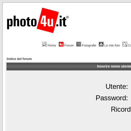
Home
Forum
Fotografie
Le mie foto
C
Indice del forum
Inserire nome utent
Utente:
Password:
Ricord