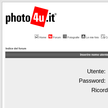
Home
Forum
Fotografie
Le mie foto
C
Indice del forum
Inserire nome utent
Utente:
Password:
Ricord