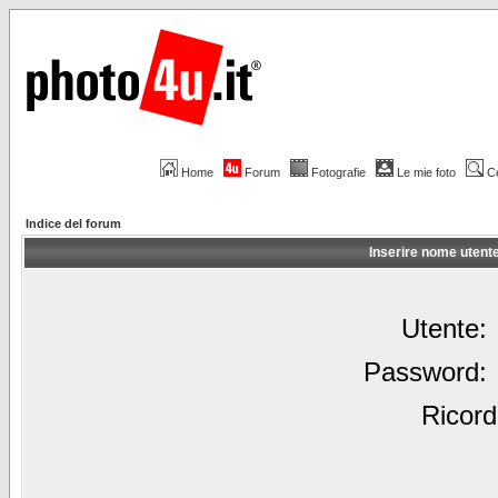
Home
Forum
Fotografie
Le mie foto
C
Indice del forum
Inserire nome utent
Utente:
Password:
Ricord