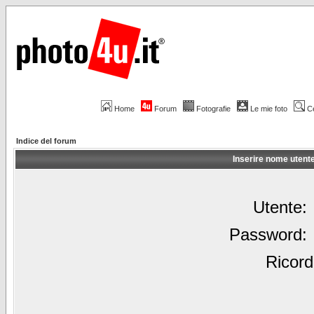
Home
Forum
Fotografie
Le mie foto
C
Indice del forum
Inserire nome utent
Utente:
Password:
Ricord