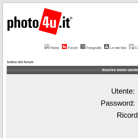
Home
Forum
Fotografie
Le mie foto
C
Indice del forum
Inserire nome utent
Utente:
Password:
Ricord