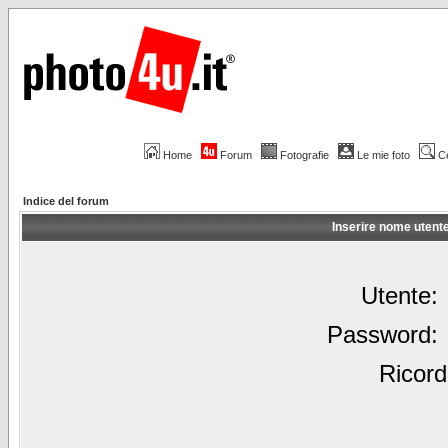
Home
Forum
Fotografie
Le mie foto
C
Indice del forum
Inserire nome utent
Utente:
Password:
Ricord