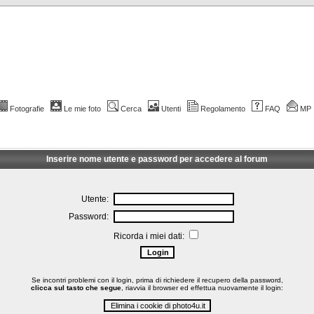
Fotografie
Le mie foto
Cerca
Utenti
Regolamento
FAQ
MP
Inserire nome utente e password per accedere al forum
Utente:
Password:
Ricorda i miei dati:
Se incontri problemi con il login, prima di richiedere il recupero della password,
clicca sul tasto che segue
, riavvia il browser ed effettua nuovamente il login: