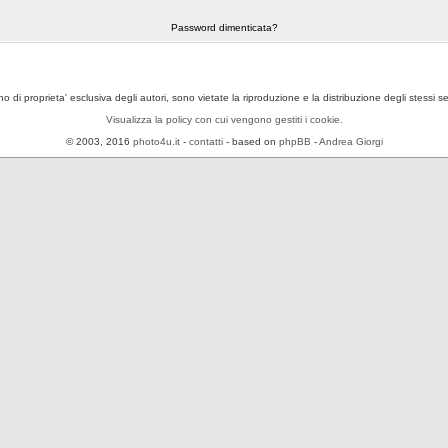
Password dimenticata?
ono di proprieta' esclusiva degli autori, sono vietate la riproduzione e la distribuzione degli stessi 
Visualizza la policy con cui vengono gestiti i cookie.
© 2003, 2016
photo4u.it
-
contatti
- based on
phpBB
-
Andrea Giorgi