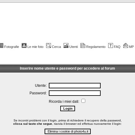
Fotografie
Le mie foto
Cerca
Utenti
Regolamento
FAQ
MP
Inserire nome utente e password per accedere al forum
Utente:
Password:
Ricorda i miei dati:
Se incontri problemi con il login, prima di richiedere il recupero della password,
clicca sul tasto che segue
, riavvia il browser ed effettua nuovamente il login: