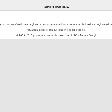
Password dimenticata?
ono di proprieta' esclusiva degli autori, sono vietate la riproduzione e la distribuzione degli stessi 
Visualizza la policy con cui vengono gestiti i cookie.
© 2003, 2016
photo4u.it
-
contatti
- based on
phpBB
-
Andrea Giorgi