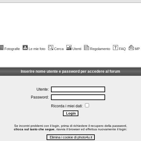
Fotografie
Le mie foto
Cerca
Utenti
Regolamento
FAQ
MP
Inserire nome utente e password per accedere al forum
Utente:
Password:
Ricorda i miei dati:
Se incontri problemi con il login, prima di richiedere il recupero della password,
clicca sul tasto che segue
, riavvia il browser ed effettua nuovamente il login: