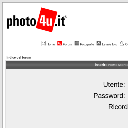
Home
Forum
Fotografie
Le mie foto
C
Indice del forum
Inserire nome utent
Utente:
Password:
Ricord