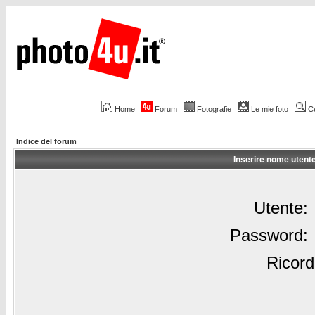
Home
Forum
Fotografie
Le mie foto
C
Indice del forum
Inserire nome utent
Utente:
Password:
Ricord