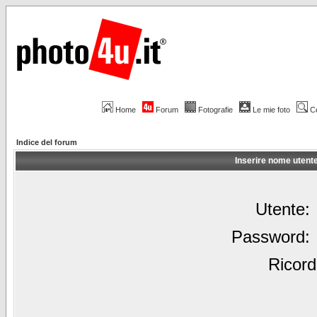
Home
Forum
Fotografie
Le mie foto
C
Indice del forum
Inserire nome utent
Utente:
Password:
Ricord