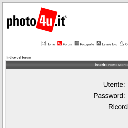
Home
Forum
Fotografie
Le mie foto
C
Indice del forum
Inserire nome utent
Utente:
Password:
Ricord