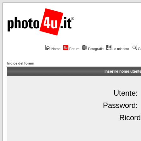
Home
Forum
Fotografie
Le mie foto
C
Indice del forum
Inserire nome utent
Utente:
Password:
Ricord