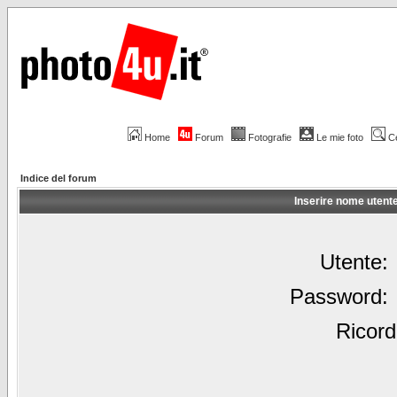
Home
Forum
Fotografie
Le mie foto
C
Indice del forum
Inserire nome utent
Utente:
Password:
Ricord