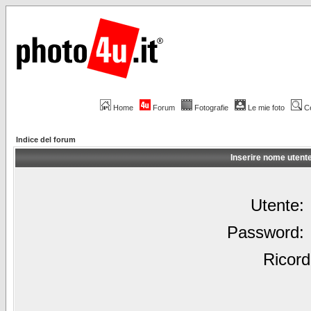
Home
Forum
Fotografie
Le mie foto
C
Indice del forum
Inserire nome utent
Utente:
Password:
Ricord