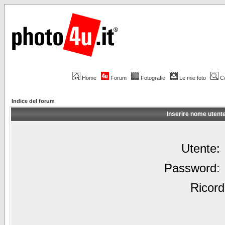
Home
Forum
Fotografie
Le mie foto
C
Indice del forum
Inserire nome utent
Utente:
Password:
Ricord