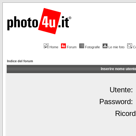
Home
Forum
Fotografie
Le mie foto
C
Indice del forum
Inserire nome utent
Utente:
Password:
Ricord