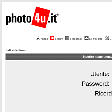
Home
Forum
Fotografie
Le mie foto
C
Indice del forum
Inserire nome utent
Utente:
Password:
Ricord