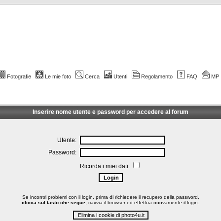
Fotografie
Le mie foto
Cerca
Utenti
Regolamento
FAQ
MP
Inserire nome utente e password per accedere al forum
Utente:
Password:
Ricorda i miei dati:
Se incontri problemi con il login, prima di richiedere il recupero della password,
clicca sul tasto che segue
, riavvia il browser ed effettua nuovamente il login: