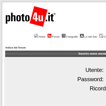
Home
Forum
Fotografie
Le mie foto
C
Indice del forum
Inserire nome utent
Utente:
Password:
Ricord