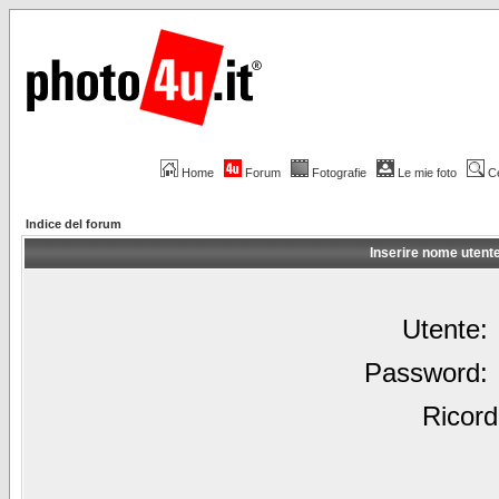
Home
Forum
Fotografie
Le mie foto
C
Indice del forum
Inserire nome utent
Utente:
Password:
Ricord