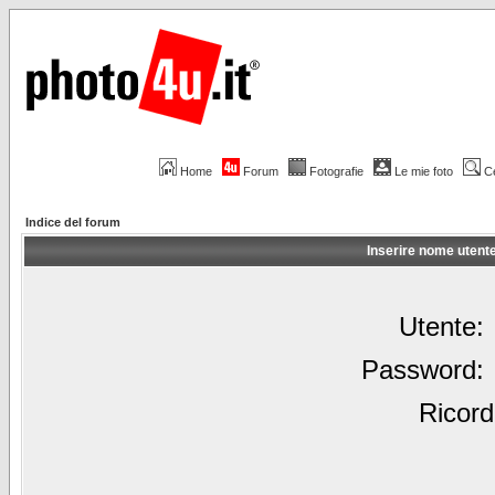
Home
Forum
Fotografie
Le mie foto
C
Indice del forum
Inserire nome utent
Utente:
Password:
Ricord