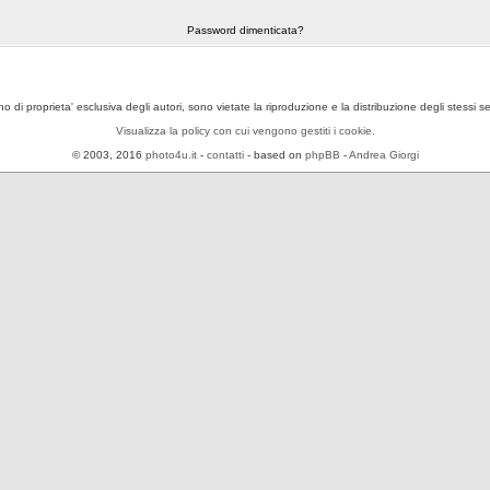
Password dimenticata?
ono di proprieta' esclusiva degli autori, sono vietate la riproduzione e la distribuzione degli stessi 
Visualizza la policy con cui vengono gestiti i cookie.
© 2003, 2016
photo4u.it
-
contatti
- based on
phpBB
-
Andrea Giorgi