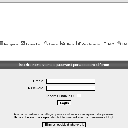
Fotografie
Le mie foto
Cerca
Utenti
Regolamento
FAQ
MP
Inserire nome utente e password per accedere al forum
Utente:
Password:
Ricorda i miei dati:
Se incontri problemi con il login, prima di richiedere il recupero della password,
clicca sul tasto che segue
, riavvia il browser ed effettua nuovamente il login: