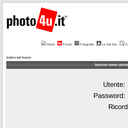
Home
Forum
Fotografie
Le mie foto
C
Indice del forum
Inserire nome utent
Utente:
Password:
Ricord