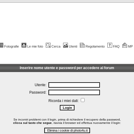
Fotografie
Le mie foto
Cerca
Utenti
Regolamento
FAQ
MP
Inserire nome utente e password per accedere al forum
Utente:
Password:
Ricorda i miei dati:
Se incontri problemi con il login, prima di richiedere il recupero della password,
clicca sul tasto che segue
, riavvia il browser ed effettua nuovamente il login: