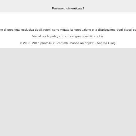
Password dimenticata?
ono di proprieta' esclusiva degli autori, sono vietate la riproduzione e la distribuzione degli stessi 
Visualizza la policy con cui vengono gestiti i cookie.
© 2003, 2016
photo4u.it
-
contatti
- based on
phpBB
-
Andrea Giorgi