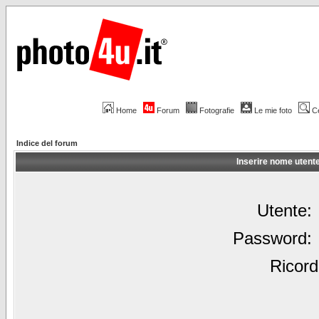
Home
Forum
Fotografie
Le mie foto
C
Indice del forum
Inserire nome utent
Utente:
Password:
Ricord