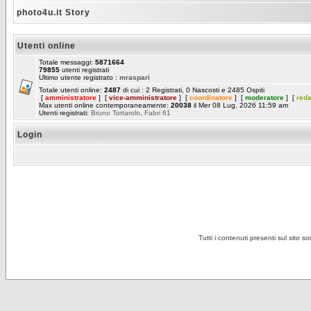
photo4u.it Story
Utenti online
Totale messaggi:
5871664
79855
utenti registrati
Ultimo utente registrato :
mraspari
Totale utenti online:
2487
di cui : 2 Registrati, 0 Nascosti e 2485 Ospiti
[
amministratore
] [
vice-amministratore
] [
coordinatore
] [
moderatore
] [
red
Max utenti online contemporaneamente:
20038
il Mer 08 Lug, 2026 11:59 am
Utenti registrati:
Bruno Tortarolo
,
Fabri 61
Login
Tutti i contenuti presenti sul sito s