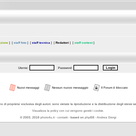
azione
] [
staff foto
] [
staff tecnica
] [
Redattori
] [
staff contest
]
Utente:
Password:
Nuovi messaggi
Nessun nuovo messaggio
Il Forum è bloccato
ono di proprieta' esclusiva degli autori, sono vietate la riproduzione e la distribuzione degli stessi 
Visualizza la policy con cui vengono gestiti i cookie.
© 2003, 2016
photo4u.it
-
contatti
- based on
phpBB
-
Andrea Giorgi