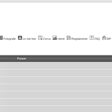
Fotografie
Le mie foto
Cerca
Utenti
Regolamento
FAQ
MP
Forum