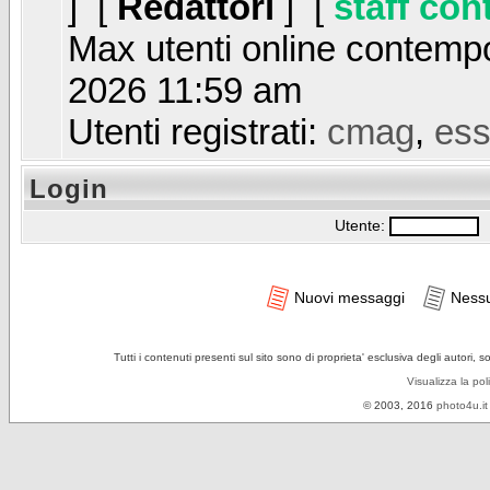
] [
Redattori
] [
staff con
Max utenti online contem
2026 11:59 am
Utenti registrati:
cmag
,
ess
Login
Utente:
P
Nuovi messaggi
Ness
Tutti i contenuti presenti sul sito sono di proprieta' esclusiva degli autori, 
Visualizza la pol
© 2003, 2016
photo4u.it