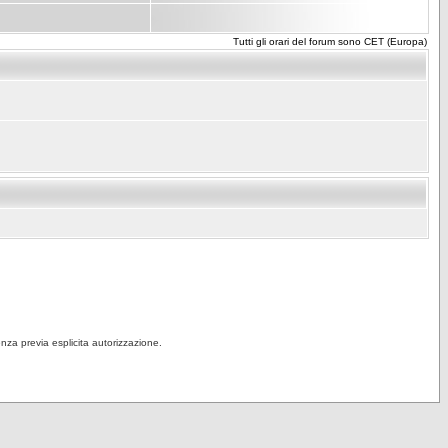
Tutti gli orari del forum sono CET (Europa)
senza previa esplicita autorizzazione.