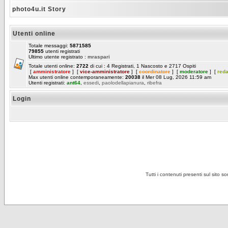
photo4u.it Story
Utenti online
Totale messaggi:
5871585
79855
utenti registrati
Ultimo utente registrato :
mraspari
Totale utenti online:
2722
di cui : 4 Registrati, 1 Nascosto e 2717 Ospiti
[
amministratore
] [
vice-amministratore
] [
coordinatore
] [
moderatore
] [
red
Max utenti online contemporaneamente:
20038
il Mer 08 Lug, 2026 11:59 am
Utenti registrati:
ant64
,
essedi
,
paolodellapianura
,
ribefra
Login
Tutti i contenuti presenti sul sito s