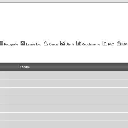
Fotografie
Le mie foto
Cerca
Utenti
Regolamento
FAQ
MP
Forum