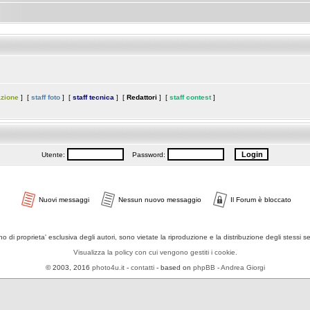
azione
] [
staff foto
] [
staff tecnica
] [
Redattori
] [
staff contest
]
Utente:
Password:
Nuovi messaggi
Nessun nuovo messaggio
Il Forum è bloccato
ono di proprieta' esclusiva degli autori, sono vietate la riproduzione e la distribuzione degli stessi 
Visualizza la policy con cui vengono gestiti i cookie.
© 2003, 2016
photo4u.it
-
contatti
- based on
phpBB
-
Andrea Giorgi