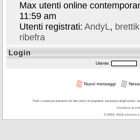
Max utenti online contempor
11:59 am
Utenti registrati:
AndyL
,
brettik
ribefra
Login
Utente:
P
Nuovi messaggi
Ness
Tutti i contenuti presenti sul sito sono di proprieta' esclusiva degli autori, 
Visualizza la pol
© 2003, 2016
photo4u.it