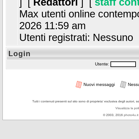
] [
Redattori
] [
staff con
Max utenti online contem
2026 11:59 am
Utenti registrati: Nessuno
Login
Utente:
P
Nuovi messaggi
Ness
Tutti i contenuti presenti sul sito sono di proprieta' esclusiva degli autori, 
Visualizza la pol
© 2003, 2016
photo4u.it